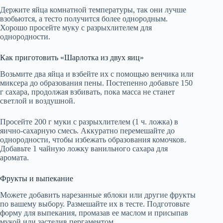
Держите яйца комнатной температуры, так они лучше
взобьются, а тесто получится более однородным.
Хорошо просейте муку с разрыхлителем для
однородности.
Как приготовить «Шарлотка из двух яиц»
Возьмите два яйца и взбейте их с помощью венчика или
миксера до образования пены. Постепенно добавьте 150
г сахара, продолжая взбивать, пока масса не станет
светлой и воздушной.
Просейте 200 г муки с разрыхлителем (1 ч. ложка) в
яично-сахарную смесь. Аккуратно перемешайте до
однородности, чтобы избежать образования комочков.
Добавьте 1 чайную ложку ванильного сахара для
аромата.
Фрукты и выпекание
Можете добавить нарезанные яблоки или другие фрукты
по вашему выбору. Размешайте их в тесте. Подготовьте
форму для выпекания, промазав ее маслом и присыпав
мукой или застелив пергаментом.