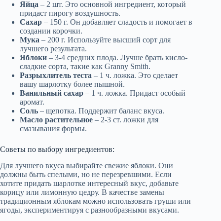
Яйца
– 2 шт. Это основной ингредиент, который
придаст пирогу воздушность.
Сахар
– 150 г. Он добавляет сладость и помогает в
создании корочки.
Мука
– 200 г. Используйте высший сорт для
лучшего результата.
Яблоки
– 3-4 средних плода. Лучше брать кисло-
сладкие сорта, такие как Granny Smith.
Разрыхлитель теста
– 1 ч. ложка. Это сделает
вашу шарлотку более пышной.
Ванильный сахар
– 1 ч. ложка. Придаст особый
аромат.
Соль
– щепотка. Поддержит баланс вкуса.
Масло растительное
– 2-3 ст. ложки для
смазывания формы.
Советы по выбору ингредиентов:
Для лучшего вкуса выбирайте свежие яблоки. Они
должны быть спелыми, но не перезревшими. Если
хотите придать шарлотке интересный вкус, добавьте
корицу или лимонную цедру. В качестве замены
традиционным яблокам можно использовать груши или
ягоды, экспериментируя с разнообразными вкусами.