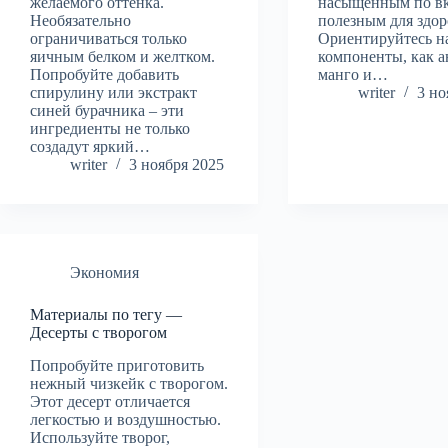
желаемого оттенка.
насыщенным по вк
Необязательно
полезным для здор
ограничиваться только
Ориентируйтесь н
яичным белком и желтком.
компоненты, как а
Попробуйте добавить
манго и…
спирулину или экстракт
writer
3 но
синей бурачника – эти
ингредиенты не только
создадут яркий…
writer
3 ноября 2025
Экономия
Материалы по тегу —
Десерты с творогом
Попробуйте приготовить
нежный чизкейк с творогом.
Этот десерт отличается
легкостью и воздушностью.
Используйте творог,