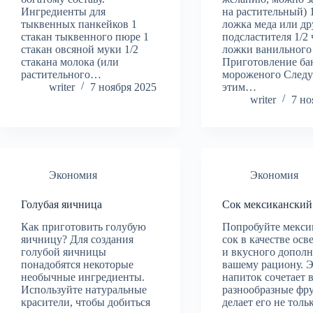
Ингредиенты для
на растительный) 
тыквенных панкейков 1
ложка меда или др
стакан тыквенного пюре 1
подсластителя 1/2
стакан овсяной муки 1/2
ложки ванильного 
стакана молока (или
Приготовление ба
растительного…
мороженого Следу
writer
7 ноября 2025
этим…
writer
7 но
Экономия
Экономия
Голубая яичница
Сок мексиканский
Как приготовить голубую
Попробуйте мекси
яичницу? Для создания
сок в качестве ос
голубой яичницы
и вкусного дополн
понадобятся некоторые
вашему рациону. 
необычные ингредиенты.
напиток сочетает в
Используйте натуральные
разнообразные фру
красители, чтобы добиться
делает его не толь