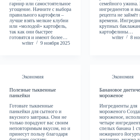
гарнир или самостоятельное
семейного ужина.
угощение. Начните с выбора
ингредиентов и в
правильного картофеля –
рецепта не займёт
лучше взять мелкие клубни
времени. Ингреди
или «молодой» картофель,
крупных баклажан
так как они быстрее
картофелины…
готовятся и имеют более…
writer
8 но
writer
9 ноября 2025
Экономия
Экономия
Полезные тыквенные
Банановое диетиче
панкейки
мороженое
Готовьте тыквенные
Ингредиенты для
панкейки для сытного и
мороженого Созда
вкусного завтрака. Они не
мороженое, исполь
только порадуют вас своим
четыре ингредиент
неповторимым вкусом, но и
спелых банана 1 с
принесут пользу благодаря
нежирного йогурта
богатому составу.
желанию, можно з