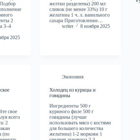
Р
 Подбор
желтки разделены) 200 мл
ыполнение
сливок (не менее 33%) 10 г
 много
желатина 1 ч. л. ванильного
енты 2
сахара Приготовление…
а 3–4
writer
8 ноября 2025
ября 2025
Экономия
ское
Холодец из курицы и
говядины
Ингредиенты 500 г
йте свое
куриного филе 500 г
зуя всего
говядины (лучше
а: 2
использовать мясо с костями
такан
для большего количества
 (по
желатина) 1-2 моркови 1
аменить
средняя луковица 2-3