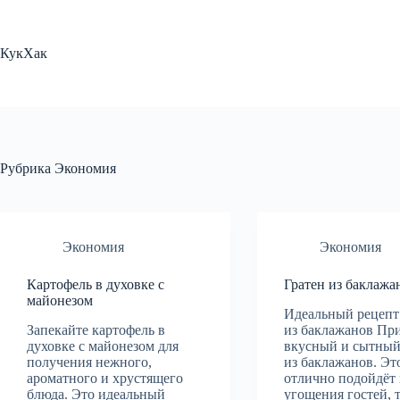
Перейти
к
сути
КукХак
Рубрика
Экономия
Экономия
Экономия
Картофель в духовке с
Гратен из баклажа
майонезом
Идеальный рецепт
Запекайте картофель в
из баклажанов Пр
духовке с майонезом для
вкусный и сытный
получения нежного,
из баклажанов. Эт
ароматного и хрустящего
отлично подойдёт 
блюда. Это идеальный
угощения гостей, т