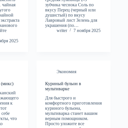
1 чайная
зубчика чеснока Соль по
угого
вкусу Перец (черный или
 чайной
душистый) по вкусу
экстракта
Лавровый лист Зелень для
нанового
украшения (по…
йте
writer
7 ноября 2025
ября 2025
Экономия
 (микс)
Куриный бульон в
мультиварке
канский
вежающего
Для быстрого и
ения к
комфортного приготовления
Этот
куриного бульона,
 себе
мультиварка станет вашим
кты, что
верным помощником.
ко
Просто уложите все