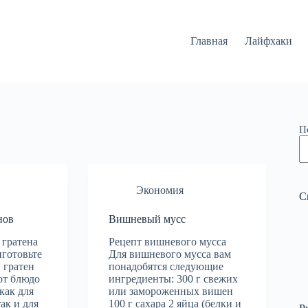
Главная
Лайфхаки
П
Экономия
С
нов
Вишневый мусс
 гратена
Рецепт вишневого мусса
иготовьте
Для вишневого мусса вам
 гратен
понадобятся следующие
от блюдо
ингредиенты: 300 г свежих
как для
или замороженных вишен
ак и для
100 г сахара 2 яйца (белки и