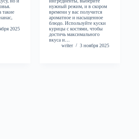
усу, но и
ингредиенты, выберите
овья.
нужный режим, и в скором
а такие
времени у вас получится
нанас,
ароматное и насыщенное
блюдо. Используйте куски
ября 2025
курицы с костями, чтобы
достичь максимального
вкуса и…
writer
3 ноября 2025