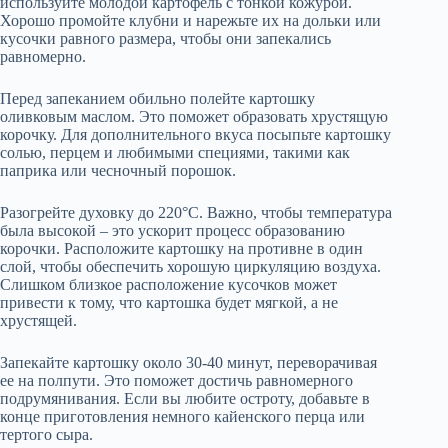
используйте молодой картофель с тонкой кожурой.
Хорошо промойте клубни и нарежьте их на дольки или
кусочки равного размера, чтобы они запекались
равномерно.
Перед запеканием обильно полейте картошку
оливковым маслом. Это поможет образовать хрустящую
корочку. Для дополнительного вкуса посыпьте картошку
солью, перцем и любимыми специями, такими как
паприка или чесночный порошок.
Разогрейте духовку до 220°C. Важно, чтобы температура
была высокой – это ускорит процесс образованию
корочки. Расположите картошку на противне в один
слой, чтобы обеспечить хорошую циркуляцию воздуха.
Слишком близкое расположение кусочков может
привести к тому, что картошка будет мягкой, а не
хрустящей.
Запекайте картошку около 30-40 минут, переворачивая
ее на полпути. Это поможет достичь равномерного
подрумянивания. Если вы любите остроту, добавьте в
конце приготовления немного кайенского перца или
тертого сыра.