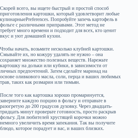
Скорей всего, вы ищете быстрый и простой способ
приготовления картошки, который удовлетворит любые
кулинарныеPreferences. Попробуйте запечь картофель в
фольге с различными приправами. Этот метод не
требует много времени и подходит для всех, кто ценит
вкус и уют домашней кухни.
Чтобы начать, возьмите несколько клубней картошки.
Смывайте их, но кожуру удалять не нужно – она
сохраняет множество полезных веществ. Нарежьте
картошку на дольки или кубики, в зависимости от
личных предпочтений. Затем сделайте маринад на
основе оливкового масла, соли, перца и ваших любимых
трав, таких как розмарин или тимьян.
После того как картошка хорошо промаринуется,
заверните каждую порцию в фольгу и отправьте в
разогретую до 200 градусов духовку. Через двадцать-
тридцать минут проверьте готовность, просто раскрыв
фольгу. Для любителей хрустящей корочки можно
немного увеличить время запекания. Так вы получите
блюдо, которое порадует и вас, и ваших близких.