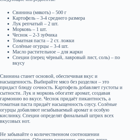
Свинина (мякоть) – 500 г
Картофель – 3-4 среднего размера
Лук репчатый – 2 шт.
Морковь – 1 шт.
Чеснок – 2-3 зубчика
Томатная паста – 2 ст. ложки
Солёные огурцы – 3-4 шт.
Масло растительное – для жарки
Специи (перец чёрный, лавровый лист, соль) – по
вкусу
Свинина станет основой, обеспечивая вкус и
насыщенность. Выбирайте мясо без разделки – это
придаст блюду сочность. Картофель добавляет густоты и
сытности. Лук и морковь обогатят аромат, создавая
гармонию во вкусе. Чеснок придаёт пикантность, а
томатная паста придаёт насыщенность соусу. Солёные
огурцы добавляют незабываемый аромат и особую
кислинку. Специи определят финальный штрих всех
вкусовых нот.
Не забывайте о количественном соотношении
ингредиентов. Обратите внимание, что они легко