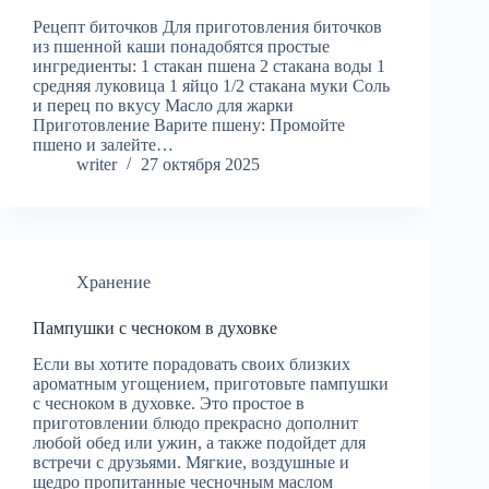
Рецепт биточков Для приготовления биточков
из пшенной каши понадобятся простые
ингредиенты: 1 стакан пшена 2 стакана воды 1
средняя луковица 1 яйцо 1/2 стакана муки Соль
и перец по вкусу Масло для жарки
Приготовление Варите пшену: Промойте
пшено и залейте…
writer
27 октября 2025
Хранение
Пампушки с чесноком в духовке
Если вы хотите порадовать своих близких
ароматным угощением, приготовьте пампушки
с чесноком в духовке. Это простое в
приготовлении блюдо прекрасно дополнит
любой обед или ужин, а также подойдет для
встречи с друзьями. Мягкие, воздушные и
щедро пропитанные чесночным маслом