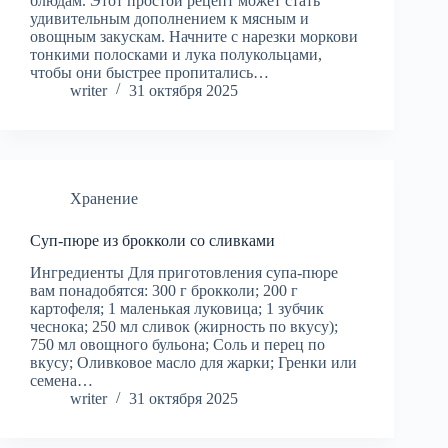
блюдам. Этот простой рецепт может стать
удивительным дополнением к мясным и
овощным закускам. Начните с нарезки моркови
тонкими полосками и лука полукольцами,
чтобы они быстрее пропитались…
writer
31 октября 2025
Хранение
Суп-пюре из брокколи со сливками
Ингредиенты Для приготовления супа-пюре
вам понадобятся: 300 г брокколи; 200 г
картофеля; 1 маленькая луковица; 1 зубчик
чеснока; 250 мл сливок (жирность по вкусу);
750 мл овощного бульона; Соль и перец по
вкусу; Оливковое масло для жарки; Гренки или
семена…
writer
31 октября 2025