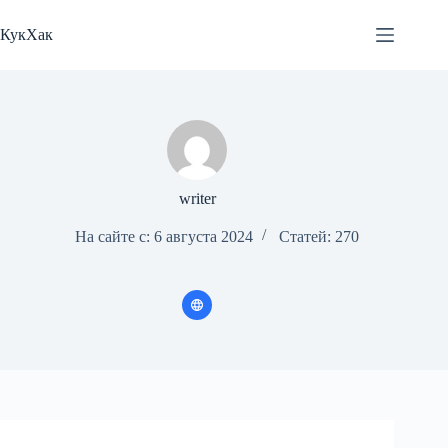
Перейти
к
КукХак
сути
writer
На сайте с: 6 августа 2024
Статей: 270